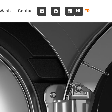
 Wash
Contact
NL
FR