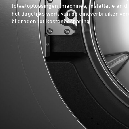
totaaloplossingen (machines, installatie en 
het dagelijks werk van de eindverbruiker ve
bijdragen tot kostenbesparing.