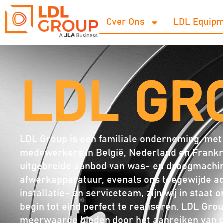
Over Ons
LDL Equipm
LDL GR
LDL Group is een familiale onderneming, met
medewerkers in België, Nederland en Frankri
uitgebreide aanbod van was- en droogmachine
afwerkapparatuur, evenals ons toegewijde adv
installatie- en serviceteam, zijn wij in staat
begin tot eind perfect te realiseren. LDL Gro
meerwaarde bieden door het aanreiken van p