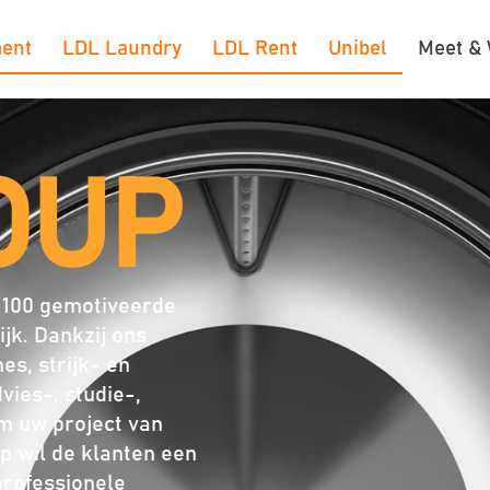
ent
LDL Laundry
LDL Rent
Unibel
Meet &
OUP
 100 gemotiveerde
jk. Dankzij ons
s, strijk- en
ies-, studie-,
 om uw project van
up wil de klanten een
rofessionele