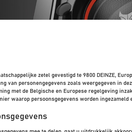
atschappelijke zetel gevestigd te 9800 DEINZE, Eu
ing van personengegevens zoals weergegeven in deze
mming met de Belgische en Europese regelgeving inz
manier waarop persoonsgegevens worden ingezameld 
oonsgegevens
nsgegevens mee te delen, gaat u uitdrukkelijk akko