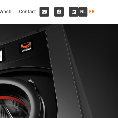
 Wash
Contact
NL
FR