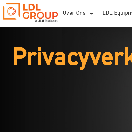
Over Ons
LDL Equipm
Privacyverk