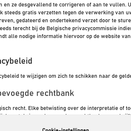
 en ze desgevallend te corrigeren of aan te vullen. 
 steeds gratis verzetten tegen de verwerking van u
hreven, gedateerd en ondertekend verzet door te stur
steeds terecht bij de Belgische privacycommissie indi
dt alle nodige informatie hiervoor op de website va
acybeleid
cybeleid te wijzigen om zich te schikken naar de gel
n bevoegde rechtbank
ch recht. Elke betwisting over de interpretatie of t
j de wet dwingend een andere rechtbank voorschrijft
Cookie-instellingen