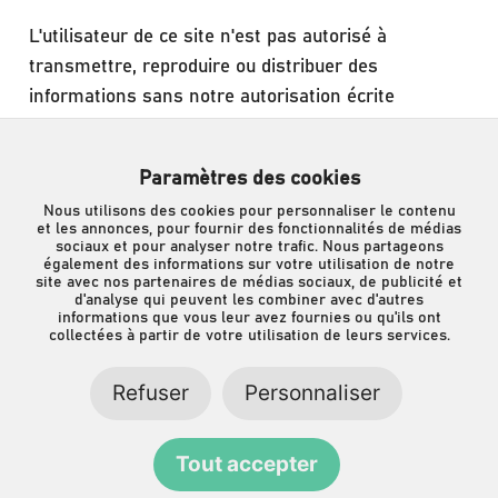
L'utilisateur de ce site n'est pas autorisé à
transmettre, reproduire ou distribuer des
informations sans notre autorisation écrite
expresse.
Paramètres des cookies
En consultant ce site et en utilisant les
Nous utilisons des cookies pour personnaliser le contenu
informations qui y sont fournies, vous acceptez les
et les annonces, pour fournir des fonctionnalités de médias
conditions et restrictions énoncées ci-dessus.
sociaux et pour analyser notre trafic. Nous partageons
également des informations sur votre utilisation de notre
site avec nos partenaires de médias sociaux, de publicité et
d'analyse qui peuvent les combiner avec d'autres
informations que vous leur avez fournies ou qu'ils ont
collectées à partir de votre utilisation de leurs services.
Refuser
Personnaliser
© COPYRIGHT 2026 –
TERMES ET CONDITIONS
–
DÉCLARATION DE
CONFIDENTIALITÉ
–
CLAUSE DE NON-RESPONSABILITÉ
–
SITEMAP
– REALISATIE:
Tout accepter
SITEONLINE