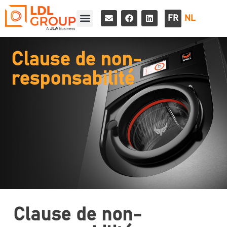
FR
NL
Clause de non-
responsabilité
Clause de non-